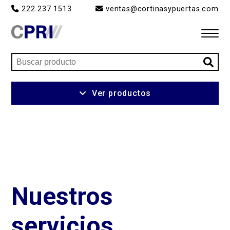
222 237 1513
ventas@cortinasypuertas.com
Inicio
Ver productos
Productos
Servicios
Ventajas
Nuestros
Nosotros
servicios
Contacto