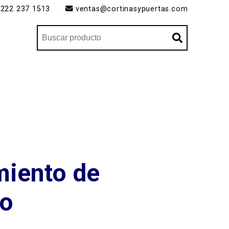
222 237 1513
ventas@cortinasypuertas.com
miento de
no