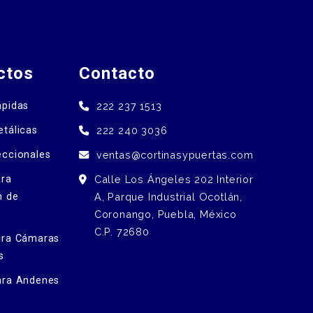
ctos
Contacto
ápidas
222 237 1513
etálicas
222 240 3036
eccionales
ventas@cortinasypuertas.com
ara
Calle Los Ángeles 202 Interior
n de
A, Parque Industrial Ocotlán,
Coronango, Puebla, México
C.P. 72680
ara Cámaras
s
ara Andenes