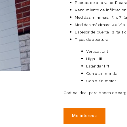
Puertas de alto valor R par
Rendimiento de infiltración
ia
Medidas mínimas: 5´ x 7´ (a
Medidas máximas: 40´2" x 2
Espesor de puerta 2 "(5,1 
Tipos de apertura:
Vertical Lift
High Lift
Estándar lift
Con o sin mirilla
Con o sin motor
Cortina ideal para Anden de carga
Me interesa