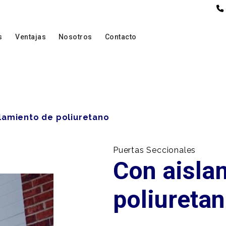
s
Ventajas
Nosotros
Contacto
lamiento de poliuretano
ión de
Puertas Seccionales
Con aisla
s
s de
poliureta