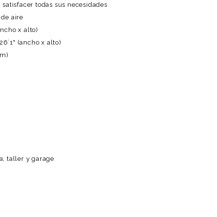
a satisfacer todas sus necesidades
 de aire
ncho x alto)
6´1" (ancho x alto)
cm)
, taller y garage