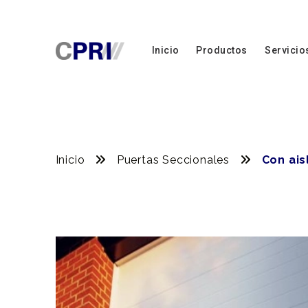
Inicio
Productos
Servicio
Puertas Rápidas
Puertas Metálicas
Puertas Seccionales
Inicio
Puertas Seccionales
Con ais
Puertas para Protecc
Máquinas
Puertas para Cámara
Frigoríficas
Equipos para Andene
Carga
Puertas Peatonales