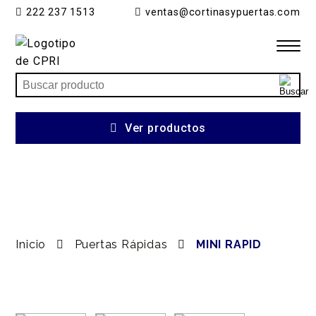
222 237 1513
ventas@cortinasypuertas.com
Inicio
Ver productos
Productos
Servicios
Ventajas
Inicio
Puertas Rápidas
MINI RAPID
Nosotros
Contacto