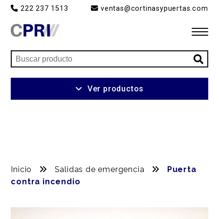
222 237 1513
ventas@cortinasypuertas.com
Inicio
Ver productos
Productos
Servicios
Ventajas
Inicio
Salidas de emergencia
Puerta
Nosotros
contra incendio
Contacto